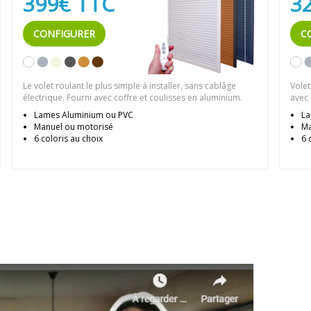
399€ TTC
3
CONFIGURER
C
Le volet roulant le plus simple à installer, sans cablâge
Volet
électrique. Fourni avec coffre et coulisses en aluminium.
avec 
Lames Aluminium ou PVC
La
Manuel ou motorisé
Ma
6 coloris au choix
6 