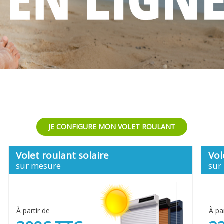
JE CONFIGURE MON VOLET ROULANT
Volet roulant solaire
Vol
sur mesure
sur
À partir de
À pa