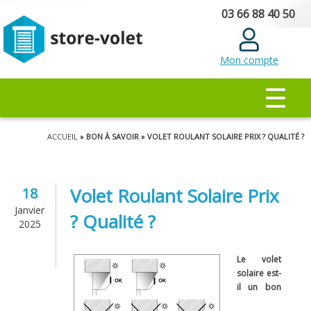
Aller au
03 66 88 40 50
contenu
principal
Mon compte
MENU PRINCIPAL
☰
Vous êtes ici
ACCUEIL
» BON À SAVOIR » VOLET ROULANT SOLAIRE PRIX ? QUALITÉ ?
Volet Roulant Solaire Prix
18
Janvier
? Qualité ?
2025
Le volet
solaire est-
il un bon