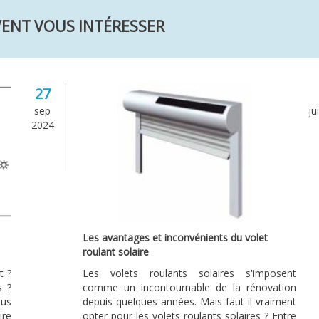
VENT VOUS INTÉRESSER
27
sep
ju
2024
Les avantages et inconvénients du volet
roulant solaire
t ?
Les volets roulants solaires s'imposent
s ?
comme un incontournable de la rénovation
ous
depuis quelques années. Mais faut-il vraiment
ire
opter pour les volets roulants solaires ? Entre