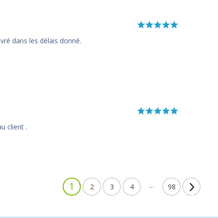
ré dans les délais donné.
u client .
1
…
2
3
4
98