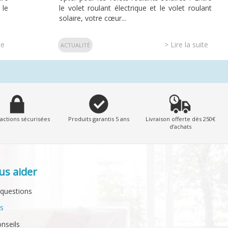
 le
le volet roulant électrique et le volet roulant
solaire, votre cœur...
te
> Lire la suite
ACTUALITÉ
actions sécurisées
Produits garantis 5 ans
Livraison offerte dès 250€
d’achats
us aider
 questions
ts
onseils