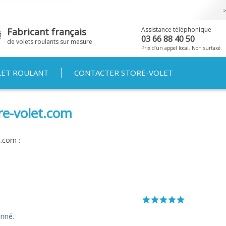
Aller au
contenu
principal
Assistance téléphonique
Fabricant français
03 66 88 40 50
de volets roulants sur mesure
Prix d’un appel local. Non surtaxé.
LET ROULANT
CONTACTER STORE-VOLET
re-volet.com
t.com :
onné.