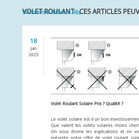
VOLET ROULANT : CES ARTICLES PEU
Voir tous nos articles de blog
18
Jan
2025
Volet Roulant Solaire Prix ? Qualité ?
Le volet solaire est-il un bon investissemen
Que valent les volets solaires moins cher
On vous donne les explications et on v
présente notre offre de volet roulant sola