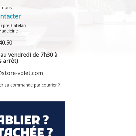
z-nous
ntacter
u pré-Catelan
Madeleine
40.50
-
 au vendredi de 7h30 à
 arrêt)
store-volet.com
er sa commande par courrier ?