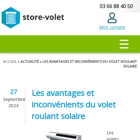
Aller au
03 66 88 40 50
contenu
principal
Mon compte
MENU PRINCIPAL
☰
Vous êtes ici
ACCUEIL
» ACTUALITÉ » LES AVANTAGES ET INCONVÉNIENTS DU VOLET ROULANT
SOLAIRE
Les avantages et
27
Septembre
inconvénients du volet
2024
roulant solaire
Les
volets