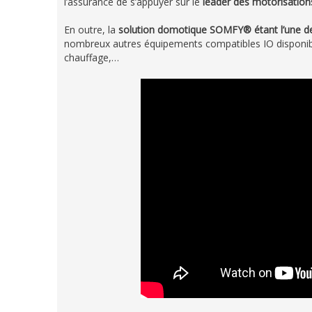
l’assurance de s’appuyer sur le
leader des motorisation
En outre, la
solution domotique SOMFY® étant l’une d
nombreux autres équipements compatibles IO disponible
chauffage,…