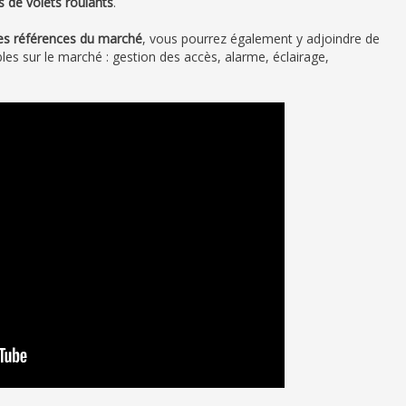
s de volets roulants
.
es références du marché
, vous pourrez également y adjoindre de
s sur le marché : gestion des accès, alarme, éclairage,