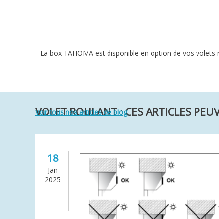
La box TAHOMA est disponible en option de vos volets 
VOLET ROULANT : CES ARTICLES PEU
Voir tous nos articles de blog
18
Jan
2025