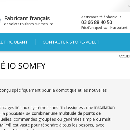
Aller au
contenu
principal
Assistance téléphonique
Fabricant français
03 66 88 40 50
de volets roulants sur mesure
Prix d’un appel local. Non surtaxé.
LET ROULANT
CONTACTER STORE-VOLET
ACCUEI
É IO SOMFY
nçu spécifiquement pour la domotique et les nouvelles
antages liés aux systèmes sans fil classiques : une
installation
la possibilité de
combiner une multitude de points de
duelles, commandes groupées ou générales simple ou multi
Y® est vaste pour répondre à tous les besoins, avec