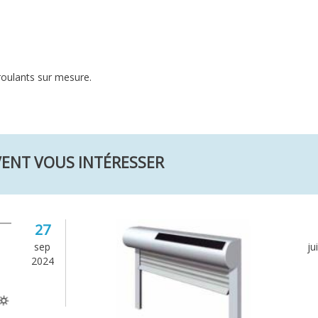
roulants sur mesure.
VENT VOUS INTÉRESSER
27
sep
ju
2024