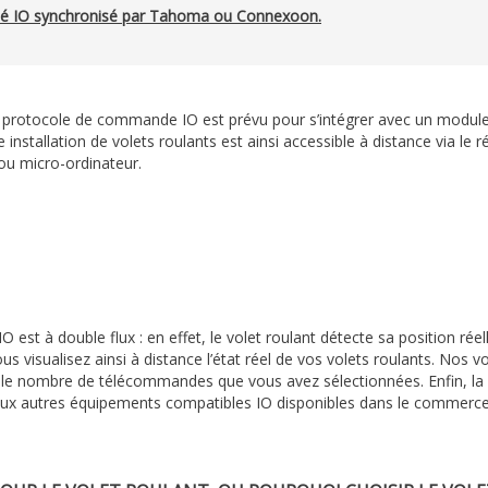
cté IO synchronisé par Tahoma ou Connexoon.
le protocole de commande IO est prévu pour s’intégrer avec un modul
e installation de volets roulants est ainsi accessible à distance via le
 ou micro-ordinateur.
O est à double flux : en effet, le volet roulant détecte sa position rée
 visualisez ainsi à distance l’état réel de vos volets roulants. No
et le nombre de télécommandes que vous avez sélectionnées. Enfin, l
x autres équipements compatibles IO disponibles dans le commerce :