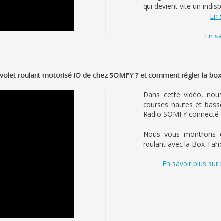
qui devient vite un indis
En 
En sa
volet roulant motorisé IO de chez SOMFY ? et comment régler la bo
Dans cette vidéo, nou
courses hautes et bass
Radio SOMFY connecté 
Nous vous montrons é
roulant avec la Box Taho
En savoir plus sur