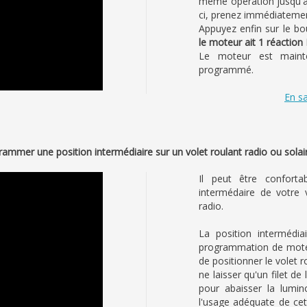
même opération jusqu'à 
ci, prenez immédiatemen
Appuyez enfin sur le bo
le moteur ait 1 réactio
Le moteur est mainte
programmé.
En sa
mmer une position intermédiaire sur un volet roulant radio ou sola
Il peut être confort
intermédaire de votre 
radio.
La position intermédi
programmation de moteu
de positionner le volet r
ne laisser qu'un filet de
pour abaisser la lumi
l'usage adéquate de cet