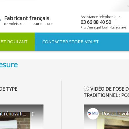
Aller au
contenu
principal
Assistance téléphonique
Fabricant français
03 66 88 40 50
de volets roulants sur mesure
Prix d’un appel local. Non surtaxé.
LET ROULANT
CONTACTER STORE-VOLET
mesure
DE TYPE
VIDÉO DE POSE 
TRADITIONNEL :
POS