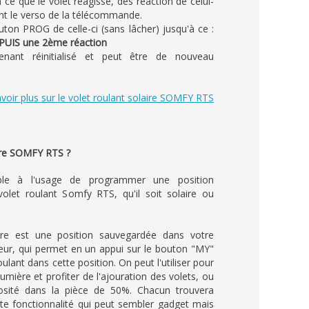
ce que le volet réagisse, dès réaction de celui-
t le verso de la télécommande.
uton PROG de celle-ci (sans lâcher) jusqu'à ce :
n PUIS une 2ème réaction
nant réinitialisé et peut être de nouveau
voir plus sur le volet roulant solaire SOMFY RTS
ire SOMFY RTS ?
able à l'usage de programmer une position
volet roulant Somfy RTS, qu'il soit solaire ou
aire est une position sauvegardée dans votre
r, qui permet en un appui sur le bouton "MY"
oulant dans cette position. On peut l'utiliser pour
 lumière et profiter de l'ajouration des volets, ou
nosité dans la pièce de 50%. Chacun trouvera
te fonctionnalité qui peut sembler gadget mais