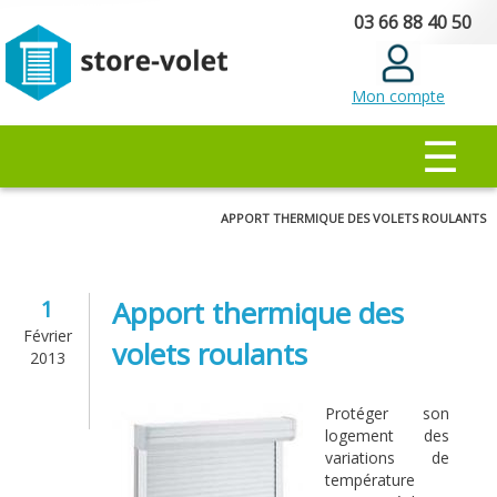
Aller au
03 66 88 40 50
contenu
principal
Mon compte
MENU PRINCIPAL
☰
Vous êtes ici
APPORT THERMIQUE DES VOLETS ROULANTS
Apport thermique des
1
Février
volets roulants
2013
Protéger son
logement des
variations de
température