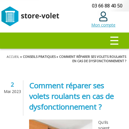
Aller au
03 66 88 40 50
contenu
principal
Mon compte
MENU PRINCIPAL
☰
Vous êtes ici
ACCUEIL
» CONSEILS PRATIQUES » COMMENT RÉPARER SES VOLETS ROULANTS
EN CAS DE DYSFONCTIONNEMENT ?
Comment réparer ses
2
Mai 2023
volets roulants en cas de
dysfonctionnement ?
Qu'ils
soient