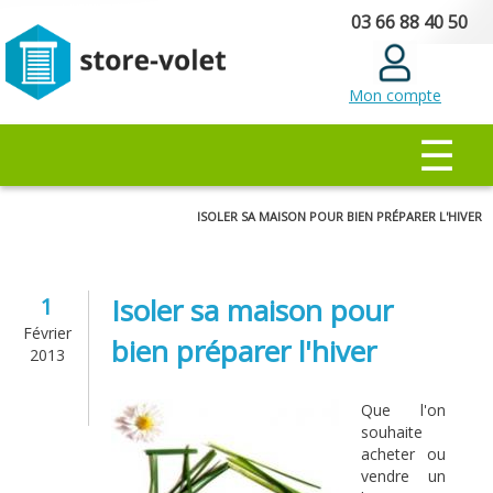
Aller au
03 66 88 40 50
contenu
principal
Mon compte
MENU PRINCIPAL
☰
Vous êtes ici
ISOLER SA MAISON POUR BIEN PRÉPARER L'HIVER
Isoler sa maison pour
1
Février
bien préparer l'hiver
2013
Que l'on
souhaite
acheter ou
vendre un