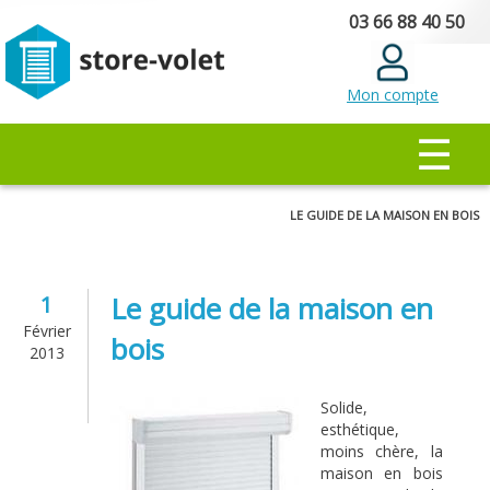
Aller au
03 66 88 40 50
contenu
principal
Mon compte
MENU PRINCIPAL
☰
Vous êtes ici
LE GUIDE DE LA MAISON EN BOIS
Le guide de la maison en
1
Février
bois
2013
Solide,
esthétique,
moins chère, la
maison en bois