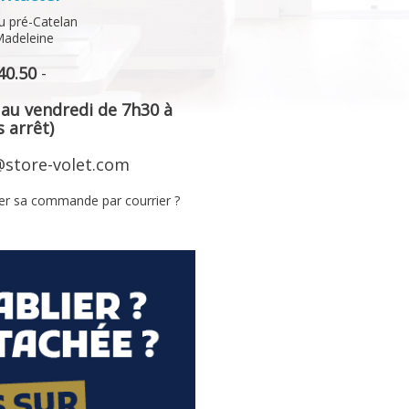
u pré-Catelan
Madeleine
40.50
-
 au vendredi de 7h30 à
 arrêt)
store-volet.com
er sa commande par courrier ?