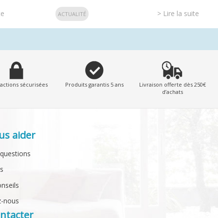
te
> Lire la suite
ACTUALITÉ
actions sécurisées
Produits garantis 5 ans
Livraison offerte dès 250€
d’achats
us aider
 questions
ts
onseils
z-nous
ntacter