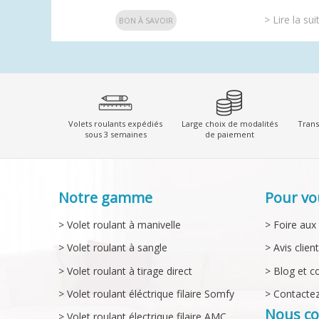
> Lire la sui
BON À SAVOIR
Volets roulants expédiés
Large choix de modalités
Trans
sous 3 semaines
de paiement
Notre gamme
Pour vo
> Volet roulant à manivelle
> Foire aux
> Volet roulant à sangle
> Avis clien
> Volet roulant à tirage direct
> Blog et c
> Volet roulant éléctrique filaire Somfy
> Contacte
Nous co
> Volet roulant électrique filaire AMC