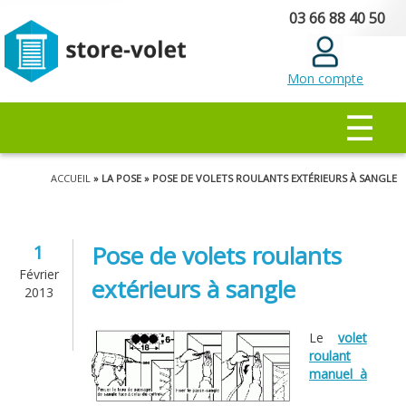
Aller au
03 66 88 40 50
contenu
principal
Mon compte
MENU PRINCIPAL
☰
Vous êtes ici
ACCUEIL
» LA POSE » POSE DE VOLETS ROULANTS EXTÉRIEURS À SANGLE
Pose de volets roulants
1
Février
extérieurs à sangle
2013
Le
volet
roulant
manuel à