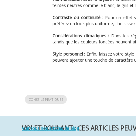
teintes neutres comme le blanc, le gris et 
Contraste ou continuité :
Pour un effet v
préférez un look plus uniforme, choisissez 
Considérations climatiques :
Dans les régi
tandis que les couleurs foncées peuvent aid
Style personnel :
Enfin, laissez votre styl
peuvent ajouter une touche de caractère 
CONSEILS PRATIQUES
VOLET ROULANT : CES ARTICLES PEU
Voir tous nos articles de blog