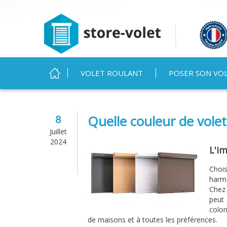
MENU PRINCIPAL
VOLET ROULANT
POSER SON VO
Vous êtes ici
Quelle couleur de volet
8
Juillet
2024
L'im
Chois
harmo
Chez
peut
color
de maisons et à toutes les préférences.