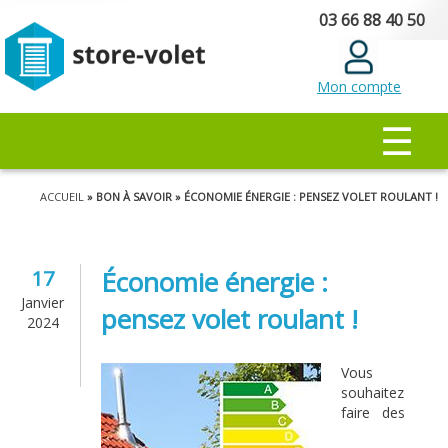
Aller au
03 66 88 40 50
contenu
principal
Mon compte
MENU PRINCIPAL
☰
Vous êtes ici
ACCUEIL
» BON À SAVOIR » ÉCONOMIE ÉNERGIE : PENSEZ VOLET ROULANT !
Économie énergie :
17
Janvier
pensez volet roulant !
2024
Vous
souhaitez
faire des