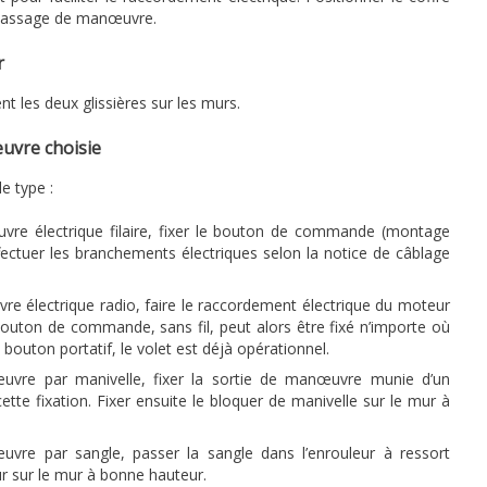
 passage de manœuvre.
r
ent les deux glissières sur les murs.
œuvre choisie
le type :
vre électrique filaire, fixer le bouton de commande (montage
effectuer les branchements électriques selon la notice de câblage
e électrique radio, faire le raccordement électrique du moteur
 bouton de commande, sans fil, peut alors être fixé n’importe où
 bouton portatif, le volet est déjà opérationnel.
uvre par manivelle, fixer la sortie de manœuvre munie d’un
cette fixation. Fixer ensuite le bloquer de manivelle sur le mur à
vre par sangle, passer la sangle dans l’enrouleur à ressort
eur sur le mur à bonne hauteur.