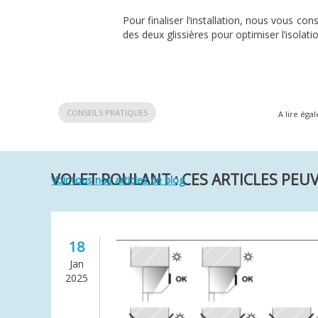
Pour finaliser l’installation, nous vous con
des deux glissières pour optimiser l’isolati
CONSEILS PRATIQUES
A lire éga
VOLET ROULANT : CES ARTICLES PEU
Voir tous nos articles de blog
18
Jan
2025