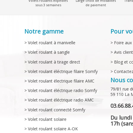
Volets roulants expédiés
Large choix de modalités
Trans
sous 3 semaines
de paiement
Notre gamme
Pour vo
> Volet roulant à manivelle
> Foire aux
> Volet roulant à sangle
> Avis clien
> Volet roulant à tirage direct
> Blog et c
> Volet roulant éléctrique filaire Somfy
> Contacte
Nous co
> Volet roulant électrique filaire AMC
79/81 rue d
> Volet roulant éléctrique radio Somfy
59 110 La 
> Volet roulant éléctrique radio AMC
03.66.88.
> Volet roulant connecté Somfy
Du lundi
> Volet roulant solaire
17h (sans
> Volet roulant solaire A-OK