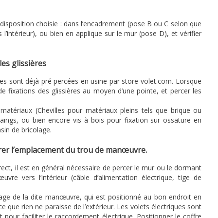
a disposition choisie : dans l’encadrement (pose B ou C selon que
s l’intérieur), ou bien en applique sur le mur (pose D), et vérifier
les glissières
sières sont déjà pré percées en usine par store-volet.com. Lorsque
 de fixations des glissières au moyen d’une pointe, et percer les
matériaux (Chevilles pour matériaux pleins tels que brique ou
aings, ou bien encore vis à bois pour fixation sur ossature en
sin de bricolage.
pérer l’emplacement du trou de manœuvre.
ect, il est en général nécessaire de percer le mur ou le dormant
re vers l’intérieur (câble d’alimentation électrique, tige de
sage de la dite manœuvre, qui est positionné au bon endroit en
 que rien ne paraisse de l’extérieur. Les volets électriques sont
 pour faciliter le raccordement électrique. Positionner le coffre