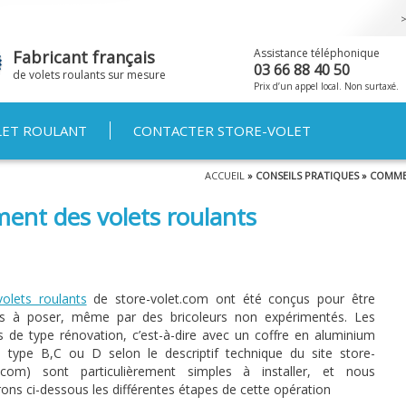
Aller au
contenu
principal
Assistance téléphonique
Fabricant français
03 66 88 40 50
de volets roulants sur mesure
Prix d’un appel local. Non surtaxé.
LET ROULANT
CONTACTER STORE-VOLET
ACCUEIL
» CONSEILS PRATIQUES » COMM
ent des volets roulants
volets roulants
de store-volet.com ont été conçus pour être
les à poser, même par des bricoleurs non expérimentés. Les
s de type rénovation, c’est-à-dire avec un coffre en aluminium
e type B,C ou D selon le descriptif technique du site store-
t.com) sont particulièrement simples à installer, et nous
rons ci-dessous les différentes étapes de cette opération