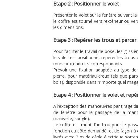
Etape 2 : Positionner le volet
Présenter le volet sur la fenêtre suivant l
le coffre est tourné vers l’extérieur ou ver
les dimensions.
Etape 3 : Repérer les trous et percer 
Pour faciliter le travail de pose, les glis
le volet est positionné, repérer les trous
murs aux endroits correspondants.
Prévoir une fixation adaptée au type de 
pierre, pour matériau creux tels que parp
bois), disponible dans n’importe quel maga
Etape 4 : Positionner le volet et re
A l’exception des manœuvres par tirage dir
de fenêtre pour le passage de la manœuv
manivelle, sangle).
Le coffre est muni d’un trou pour le pas
fonction du côté demandé, et de façon à ce
livrés avec 2 m de câble électrique sortant