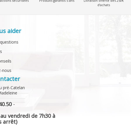
actions sécurisées
Produits garantis 5 ans
Livraison offerte dès 250€
d’achats
us aider
 questions
ts
onseils
z-nous
ntacter
u pré-Catelan
Madeleine
40.50
-
 au vendredi de 7h30 à
 arrêt)