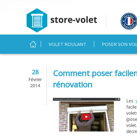
MENU PRINCIPAL
VOLET ROULANT
POSER SON VO
Vous êtes ici
Comment poser facilem
28
Février
rénovation
2014
Les
faci
volet
(pos
vole
décri