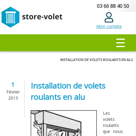
Aller au
03 66 88 40 50
contenu
principal
Mon compte
MENU PRINCIPAL
☰
Vous êtes ici
INSTALLATION DE VOLETS ROULANTS EN ALU
Installation de volets
1
Février
roulants en alu
2013
Les
volets
roulants
que nous