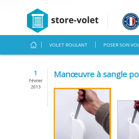
MENU PRINCIPAL
VOLET ROULANT
POSER SON VO
Vous êtes ici
Manœuvre à sangle pou
1
Février
2013