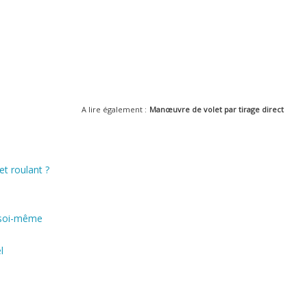
A lire également :
Manœuvre de volet par tirage direct
et roulant ?
 soi-même
l