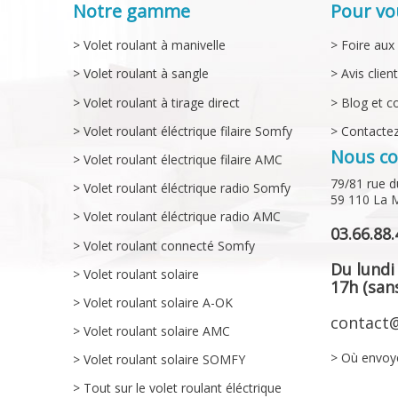
Notre gamme
Pour vo
> Volet roulant à manivelle
> Foire aux
> Volet roulant à sangle
> Avis clien
> Volet roulant à tirage direct
> Blog et c
> Volet roulant éléctrique filaire Somfy
> Contacte
Nous co
> Volet roulant électrique filaire AMC
79/81 rue d
> Volet roulant éléctrique radio Somfy
59 110 La 
> Volet roulant éléctrique radio AMC
03.66.88.
> Volet roulant connecté Somfy
Du lundi
> Volet roulant solaire
17h (sans
> Volet roulant solaire A-OK
contact@
> Volet roulant solaire AMC
> Où envoy
> Volet roulant solaire SOMFY
> Tout sur le volet roulant éléctrique