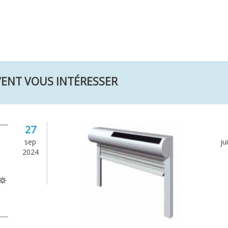
VENT VOUS INTÉRESSER
27
sep
ju
2024