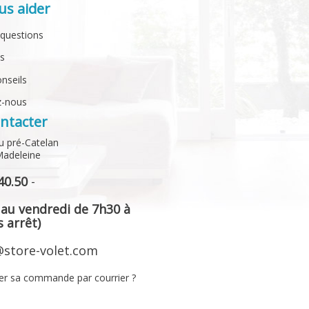
us aider
 questions
ts
onseils
z-nous
ntacter
u pré-Catelan
Madeleine
40.50
-
 au vendredi de 7h30 à
 arrêt)
store-volet.com
er sa commande par courrier ?