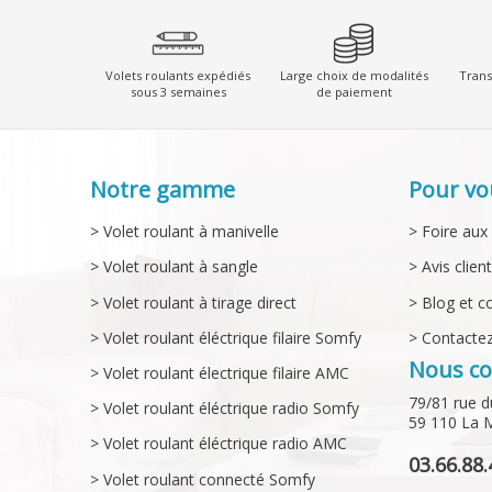
Volets roulants expédiés
Large choix de modalités
Trans
sous 3 semaines
de paiement
Notre gamme
Pour vo
> Volet roulant à manivelle
> Foire aux
> Volet roulant à sangle
> Avis clien
> Volet roulant à tirage direct
> Blog et c
> Volet roulant éléctrique filaire Somfy
> Contacte
Nous co
> Volet roulant électrique filaire AMC
79/81 rue d
> Volet roulant éléctrique radio Somfy
59 110 La 
> Volet roulant éléctrique radio AMC
03.66.88.
> Volet roulant connecté Somfy