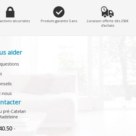
actions sécurisées
Produits garantis 5 ans
Livraison offerte dès 250€
d’achats
us aider
 questions
ts
onseils
z-nous
ntacter
u pré-Catelan
Madeleine
40.50
-