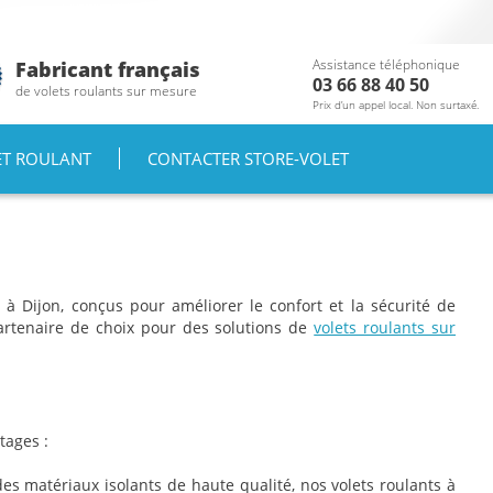
Aller au
contenu
principal
Assistance téléphonique
Fabricant français
03 66 88 40 50
de volets roulants sur mesure
Prix d’un appel local. Non surtaxé.
ET ROULANT
CONTACTER STORE-VOLET
à Dijon, conçus pour améliorer le confort et la sécurité de
artenaire de choix pour des solutions de
volets roulants sur
tages :
es matériaux isolants de haute qualité, nos volets roulants à