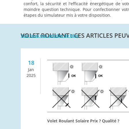
confort, la sécurité et l'efficacité énergétique de v
moindre question technique. Pour confectionner votre 
étapes du simulateur mis à votre disposition.
VOLET ROULANT : CES ARTICLES PEU
Voir tous nos articles de blog
18
Jan
2025
Volet Roulant Solaire Prix ? Qualité ?