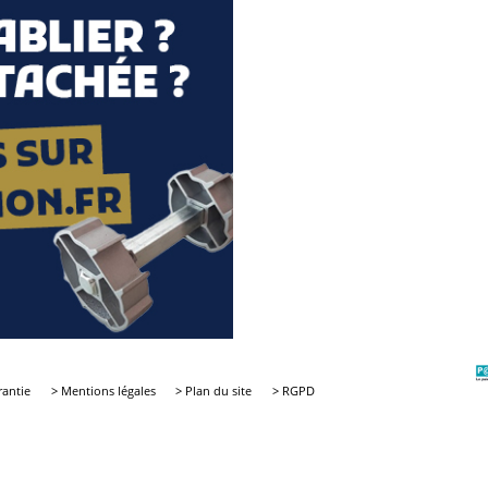
rantie
> Mentions légales
> Plan du site
> RGPD