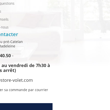
 questions
s
nseils
z-nous
ntacter
du pré-Catelan
Madeleine
.40.50
-
 au vendredi de 7h30 à
s arrêt)
store-volet.com
er sa commande par courrier