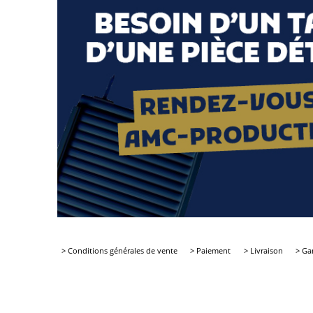
> Conditions générales de vente
> Paiement
> Livraison
> Ga