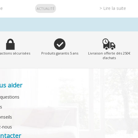
te
> Lire la suite
ACTUALITÉ
actions sécurisées
Produits garantis 5 ans
Livraison offerte dès 250€
d’achats
us aider
 questions
ts
onseils
z-nous
ntacter