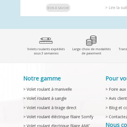
> Lire la sui
BON À SAVOIR
Volets roulants expédiés
Large choix de modalités
Trans
sous 3 semaines
de paiement
Notre gamme
Pour vo
> Volet roulant à manivelle
> Foire aux
> Volet roulant à sangle
> Avis clien
> Volet roulant à tirage direct
> Blog et c
> Volet roulant éléctrique filaire Somfy
> Contacte
Nous co
> Volet roulant électrique filaire AMC