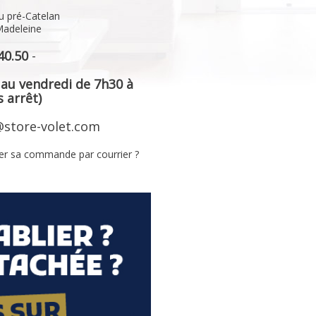
u pré-Catelan
Madeleine
40.50
-
 au vendredi de 7h30 à
 arrêt)
store-volet.com
er sa commande par courrier ?