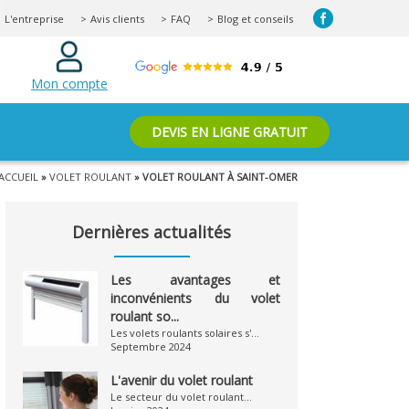
L'entreprise
Avis clients
FAQ
Blog et conseils
Mon compte
DEVIS EN LIGNE GRATUIT
ACCUEIL
»
VOLET ROULANT
» VOLET ROULANT À SAINT-OMER
Dernières actualités
Les avantages et
inconvénients du volet
roulant so...
Les volets roulants solaires s'...
Septembre 2024
L'avenir du volet roulant
Le secteur du volet roulant...