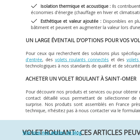
Isolation thermique et acoustique :
Ils contribuen
économies d'énergie (chauffage en hiver et climatisatio
Esthétique et valeur ajoutée :
Disponibles en plus
bâtiment et peuvent en augmenter la valeur lors d’une 
UN LARGE ÉVENTAIL D’OPTIONS POUR VOS VO
Pour ceux qui recherchent des solutions plus spécif
d'entrée
, des
volets roulants connectés
et des
volets
technologiques à nos standards de qualité et de sécurité
ACHETER UN VOLET ROULANT À SAINT-OMER
Pour découvrir nos produits et services ou pour obtenir u
contact détaillé vous permettant de sélectionner de 
surprise. Nos produits sont assemblés en France près 
technique, n’hésitez pas à nous contacter via le formulai
VOLET ROULANT : CES ARTICLES PEU
Voir tous nos articles de blog