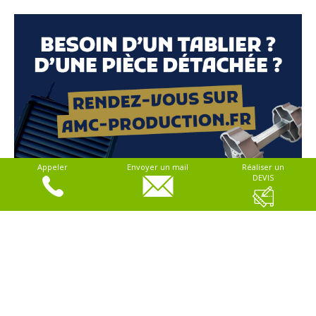
Appeler
Envoyer un mail
Réaliser un
DEVIS
> Conditions générales de vente
> Paiement
> Livraison
> Garantie
> Mentions légales
> Plan du site
> RGPD