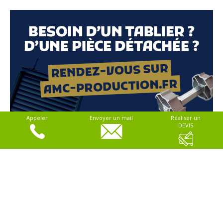
Appeler
Envoyer un mail
Réaliser un
DEVIS
> Conditions générales de vente
> Paiement
> Livraison
> Garantie
> Mentions légales
> Plan du site
> RGPD